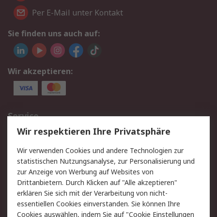
Per E-Mail unter Kontakt
Sie finden uns auch auf:
Wir akzeptieren:
Service
Wir respektieren Ihre Privatsphäre
Value Added Services
Lieferlösungen
Rücksendungen
Kontakt
Wir verwenden Cookies und andere Technologien zur
Hilfe
statistischen Nutzungsanalyse, zur Personalisierung und
zur Anzeige von Werbung auf Websites von
Drittanbietern. Durch Klicken auf "Alle akzeptieren"
Rechtliches
erklären Sie sich mit der Verarbeitung von nicht-
AGB
Datenschutz
essentiellen Cookies einverstanden. Sie können Ihre
Cookies auswählen, indem Sie auf "Cookie Einstellungen