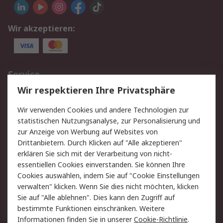
Wir akzeptieren:
Service
Wir respektieren Ihre Privatsphäre
Value Added Services
Lieferlösungen
Rücksendungen
Kontakt
Wir verwenden Cookies und andere Technologien zur
Hilfe
statistischen Nutzungsanalyse, zur Personalisierung und
zur Anzeige von Werbung auf Websites von
Drittanbietern. Durch Klicken auf "Alle akzeptieren"
Rechtliches
erklären Sie sich mit der Verarbeitung von nicht-
AGB
Datenschutz
essentiellen Cookies einverstanden. Sie können Ihre
Cookies auswählen, indem Sie auf "Cookie Einstellungen
Cookie-Richtlinie
Zahlungsbedingungen
verwalten" klicken. Wenn Sie dies nicht möchten, klicken
Copyright/Impressum
Sie auf "Alle ablehnen". Dies kann den Zugriff auf
bestimmte Funktionen einschränken. Weitere
Über RS
Informationen finden Sie in unserer
Cookie-Richtlinie
.