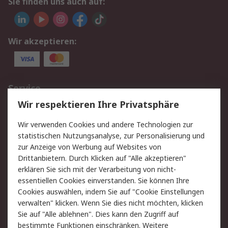
Sie finden uns auch auf:
Wir akzeptieren:
Service
Wir respektieren Ihre Privatsphäre
Value Added Services
Lieferlösungen
Rücksendungen
Kontakt
Wir verwenden Cookies und andere Technologien zur
Hilfe
statistischen Nutzungsanalyse, zur Personalisierung und
zur Anzeige von Werbung auf Websites von
Drittanbietern. Durch Klicken auf "Alle akzeptieren"
Rechtliches
erklären Sie sich mit der Verarbeitung von nicht-
AGB
Datenschutz
essentiellen Cookies einverstanden. Sie können Ihre
Cookies auswählen, indem Sie auf "Cookie Einstellungen
Cookie-Richtlinie
Zahlungsbedingungen
verwalten" klicken. Wenn Sie dies nicht möchten, klicken
Copyright/Impressum
Sie auf "Alle ablehnen". Dies kann den Zugriff auf
bestimmte Funktionen einschränken. Weitere