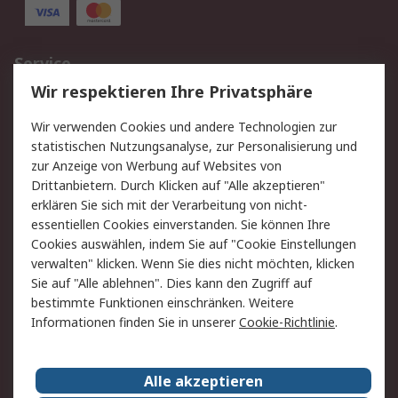
Service
Wir respektieren Ihre Privatsphäre
Value Added Services
Lieferlösungen
Rücksendungen
Kontakt
Wir verwenden Cookies und andere Technologien zur
Hilfe
statistischen Nutzungsanalyse, zur Personalisierung und
zur Anzeige von Werbung auf Websites von
Drittanbietern. Durch Klicken auf "Alle akzeptieren"
Rechtliches
erklären Sie sich mit der Verarbeitung von nicht-
AGB
Datenschutz
essentiellen Cookies einverstanden. Sie können Ihre
Cookies auswählen, indem Sie auf "Cookie Einstellungen
Cookie-Richtlinie
Zahlungsbedingungen
verwalten" klicken. Wenn Sie dies nicht möchten, klicken
Copyright/Impressum
Sie auf "Alle ablehnen". Dies kann den Zugriff auf
bestimmte Funktionen einschränken. Weitere
Über RS
Informationen finden Sie in unserer
Cookie-Richtlinie
.
Unternehmen
RS weltweit
Karriere bei RS
Nachhaltigkeit
Alle akzeptieren