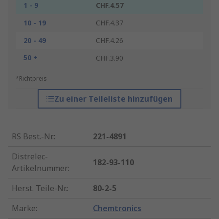
1 - 9
CHF.4.57
10 - 19
CHF.4.37
20 - 49
CHF.4.26
50 +
CHF.3.90
*Richtpreis
Zu einer Teileliste hinzufügen
RS Best.-Nr.
:
221-4891
Distrelec-
182-93-110
Artikelnummer
:
Herst. Teile-Nr.
:
80-2-5
Marke
:
Chemtronics