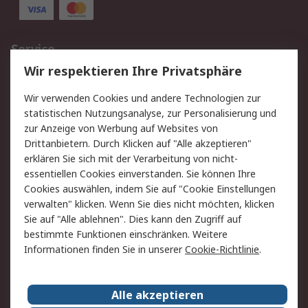
Service
Wir respektieren Ihre Privatsphäre
Value Added Services
Lieferlösungen
Rücksendungen
Kontakt
Wir verwenden Cookies und andere Technologien zur
Hilfe
statistischen Nutzungsanalyse, zur Personalisierung und
zur Anzeige von Werbung auf Websites von
Drittanbietern. Durch Klicken auf "Alle akzeptieren"
Rechtliches
erklären Sie sich mit der Verarbeitung von nicht-
AGB
Datenschutz
essentiellen Cookies einverstanden. Sie können Ihre
Cookies auswählen, indem Sie auf "Cookie Einstellungen
Cookie-Richtlinie
Zahlungsbedingungen
verwalten" klicken. Wenn Sie dies nicht möchten, klicken
Copyright/Impressum
Sie auf "Alle ablehnen". Dies kann den Zugriff auf
bestimmte Funktionen einschränken. Weitere
Über RS
Informationen finden Sie in unserer
Cookie-Richtlinie
.
Unternehmen
RS weltweit
Karriere bei RS
Nachhaltigkeit
Alle akzeptieren