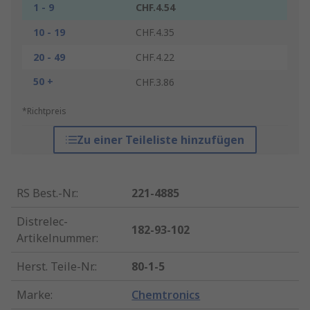
1 - 9
CHF.4.54
10 - 19
CHF.4.35
20 - 49
CHF.4.22
50 +
CHF.3.86
*Richtpreis
Zu einer Teileliste hinzufügen
RS Best.-Nr.
:
221-4885
Distrelec-
182-93-102
Artikelnummer
:
Herst. Teile-Nr.
:
80-1-5
Marke
:
Chemtronics