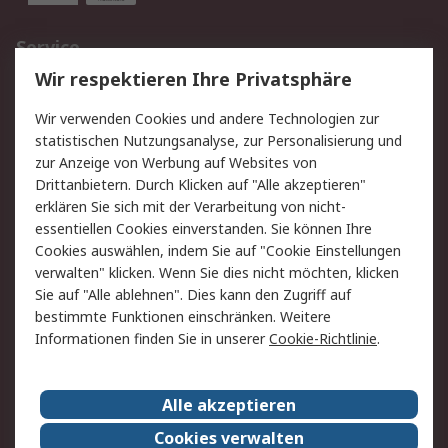
Service
Wir respektieren Ihre Privatsphäre
Value Added Services
Lieferlösungen
Rücksendungen
Kontakt
Wir verwenden Cookies und andere Technologien zur
Hilfe
statistischen Nutzungsanalyse, zur Personalisierung und
zur Anzeige von Werbung auf Websites von
Drittanbietern. Durch Klicken auf "Alle akzeptieren"
Rechtliches
erklären Sie sich mit der Verarbeitung von nicht-
AGB
Datenschutz
essentiellen Cookies einverstanden. Sie können Ihre
Cookies auswählen, indem Sie auf "Cookie Einstellungen
Cookie-Richtlinie
Zahlungsbedingungen
verwalten" klicken. Wenn Sie dies nicht möchten, klicken
Copyright/Impressum
Sie auf "Alle ablehnen". Dies kann den Zugriff auf
bestimmte Funktionen einschränken. Weitere
Über RS
Informationen finden Sie in unserer
Cookie-Richtlinie
.
Unternehmen
RS weltweit
Karriere bei RS
Nachhaltigkeit
Alle akzeptieren
Qualität/Umwelt/Zertifikate
Presse-Center
Cookies verwalten