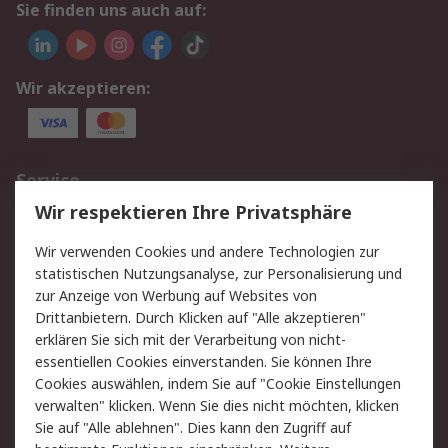
Sie finden uns auch auf:
Wir akzeptieren:
Service
Wir respektieren Ihre Privatsphäre
Value Added Services
Lieferlösungen
Rücksendungen
Kontakt
Wir verwenden Cookies und andere Technologien zur
Hilfe
statistischen Nutzungsanalyse, zur Personalisierung und
zur Anzeige von Werbung auf Websites von
Drittanbietern. Durch Klicken auf "Alle akzeptieren"
Rechtliches
erklären Sie sich mit der Verarbeitung von nicht-
AGB
Datenschutz
essentiellen Cookies einverstanden. Sie können Ihre
Cookies auswählen, indem Sie auf "Cookie Einstellungen
Cookie-Richtlinie
Zahlungsbedingungen
verwalten" klicken. Wenn Sie dies nicht möchten, klicken
Copyright/Impressum
Sie auf "Alle ablehnen". Dies kann den Zugriff auf