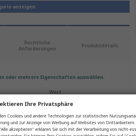
gorie anzeigen
Rechtliche
Produktdetails
Anforderungen
ein oder mehrere Eigenschaften auswählen.
Wert
ektieren Ihre Privatsphäre
Fluke
en Cookies und andere Technologien zur statistischen Nutzungsanal
Testleitung Set
erung und zur Anzeige von Werbung auf Websites von Drittanbietern.
"Alle akzeptieren" erklären Sie sich mit der Verarbeitung von nicht-ess
Multimeter-Messleitungen
verstanden. Sie können Ihre Cookies auswählen, indem Sie auf "Cook