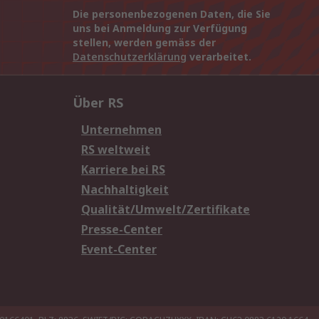
Die personenbezogenen Daten, die Sie
uns bei Anmeldung zur Verfügung
stellen, werden gemäss der
Datenschutzerklärung
verarbeitet.
Über RS
Unternehmen
RS weltweit
Karriere bei RS
Nachhaltigkeit
Qualität/Umwelt/Zertifikate
Presse-Center
Event-Center