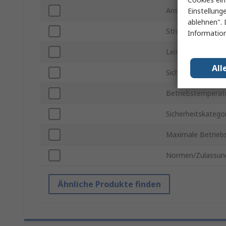
Anschlusstyp
Einstellung
ablehnen". 
Stromstärke
Information
Leitungslänge
All
Sicherheitskatego
Betriebstemperatu
Sicherheitskatego
Maximale Betrieb
Normen/Zulassun
Ähnliche Produkte finden