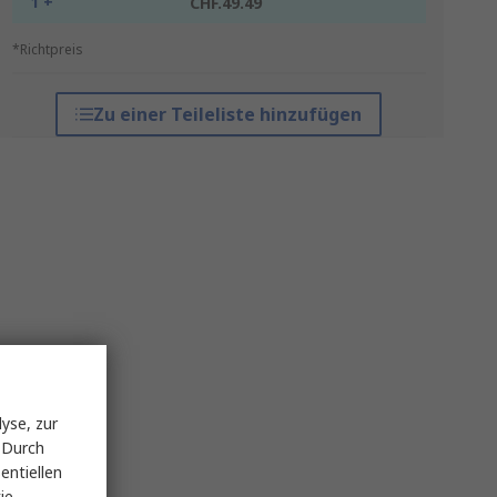
1 +
CHF.49.49
*Richtpreis
Zu einer Teileliste hinzufügen
yse, zur
 Durch
entiellen
ie