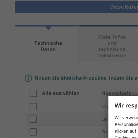
Diese Kate
Mehr Infos
Technische
und
Daten
technische
Dokumente
Finden Sie ähnliche Produkte, indem Sie 
Alle auswählen
Eigenschaft
Wir resp
Marke
Wir verwend
Leitungstyp
Personalisi
Klicken auf 
Produkt Typ
Cookies ein