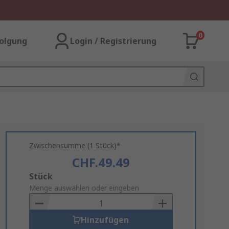
0
olgung
Login / Registrierung
Zwischensumme (1 Stück)*
CHF.49.49
Add
Stück
to
Menge auswählen oder eingeben
Basket
Hinzufügen