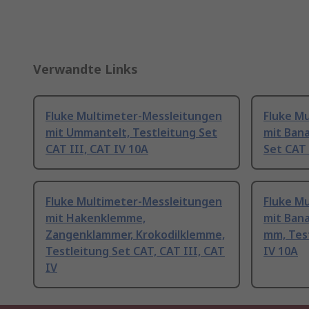
Verwandte Links
Fluke Multimeter-Messleitungen
Fluke M
mit Ummantelt, Testleitung Set
mit Bana
CAT III, CAT IV 10A
Set CAT 
Fluke Multimeter-Messleitungen
Fluke M
mit Hakenklemme,
mit Bana
Zangenklammer, Krokodilklemme,
mm, Test
Testleitung Set CAT, CAT III, CAT
IV 10A
IV