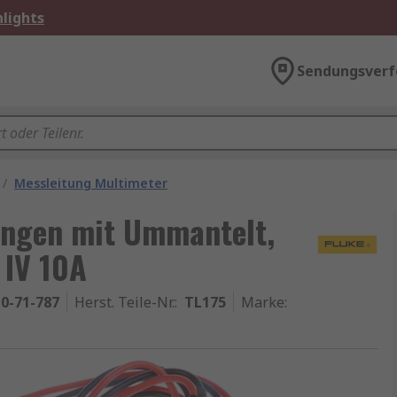
lights
Sendungsverf
/
Messleitung Multimeter
ungen mit Ummantelt,
 IV 10A
0-71-787
Herst. Teile-Nr.
:
TL175
Marke
: