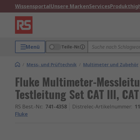
Wissensportal
Unsere Marken
Services
Produkthigh
Menü
Teile-Nr.
/
Mess- und Prüftechnik
/
Multimeter und Zubehör
Fluke Multimeter-Messleit
Testleitung Set CAT III, CAT
RS Best.-Nr.
:
741-4358
Distrelec-Artikelnummer
:
11
Fluke