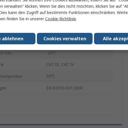
Ummantelt
en verwalten" klicken. Wenn Sie dies nicht möchten, klicken Sie auf "Al
Dies kann den Zugriff auf bestimmte Funktionen einschränken. Weite
10A
en finden Sie in unserer
Cookie-Richtlinie
.
19mm
e ablehnen
Cookies verwalten
Alle akzep
rie Spannung
1000, 600V
r min.
-20°C
rie
CAT III, CAT IV
stemperatur
55°C
gen
EN 61010-031:2008