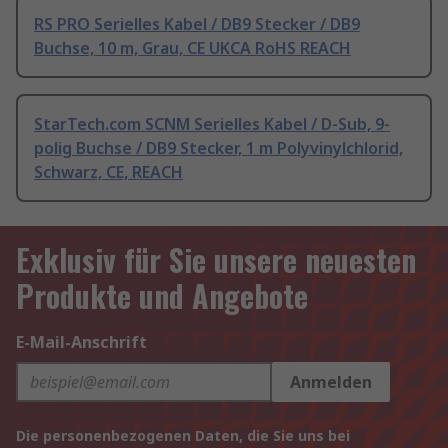
RS PRO Serielles Kabel / DB9 Stecker / DB9
Buchse, 10 m, Grau, CE UKCA RoHS REACH
StarTech.com SCNM Serielles Kabel / D-Sub, 9-
polig Buchse / DB9 Stecker, 1 m Polyvinylchlorid,
Schwarz, CE, REACH
Exklusiv für Sie unsere neuesten
Produkte und Angebote
E-Mail-Anschrift
Anmelden
Die personenbezogenen Daten, die Sie uns bei