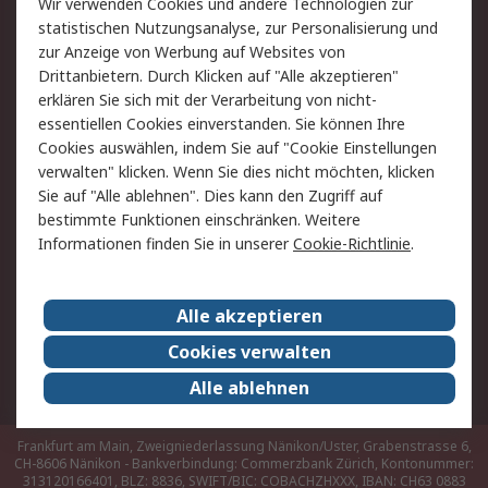
Wir verwenden Cookies und andere Technologien zur
Hilfe
statistischen Nutzungsanalyse, zur Personalisierung und
zur Anzeige von Werbung auf Websites von
Drittanbietern. Durch Klicken auf "Alle akzeptieren"
Rechtliches
erklären Sie sich mit der Verarbeitung von nicht-
AGB
Datenschutz
essentiellen Cookies einverstanden. Sie können Ihre
Cookies auswählen, indem Sie auf "Cookie Einstellungen
Cookie-Richtlinie
Zahlungsbedingungen
verwalten" klicken. Wenn Sie dies nicht möchten, klicken
Copyright/Impressum
Sie auf "Alle ablehnen". Dies kann den Zugriff auf
bestimmte Funktionen einschränken. Weitere
Über RS
Informationen finden Sie in unserer
Cookie-Richtlinie
.
Unternehmen
RS weltweit
Karriere bei RS
Nachhaltigkeit
Alle akzeptieren
Qualität/Umwelt/Zertifikate
Presse-Center
Cookies verwalten
Event-Center
Alle ablehnen
Frankfurt am Main, Zweigniederlassung Nänikon/Uster, Grabenstrasse 6,
CH-8606 Nänikon - Bankverbindung: Commerzbank Zürich, Kontonummer:
313120166401, BLZ: 8836, SWIFT/BIC: COBACHZHXXX, IBAN: CH63 0883