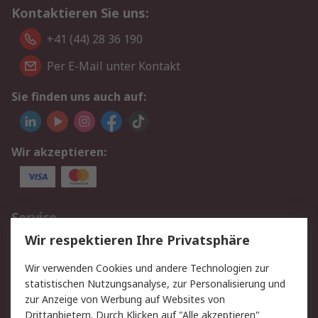
Kontaktieren Sie uns:
+41 (44) 28 36 190
Per E-Mail unter Kontakt
Sie finden uns auch auf:
Wir akzeptieren:
Service
Wir respektieren Ihre Privatsphäre
Value Added Services
Lieferlösungen
Rücksendungen
Kontakt
Wir verwenden Cookies und andere Technologien zur
Hilfe
statistischen Nutzungsanalyse, zur Personalisierung und
zur Anzeige von Werbung auf Websites von
Drittanbietern. Durch Klicken auf "Alle akzeptieren"