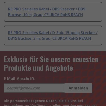
RS PRO Serielles Kabel / DB9 Stecker / DB9
Buchse, 10 m, Grau, CE UKCA RoHS REACH
RS PRO Serielles Kabel / D-Sub, 15-polig Stecker /
DB15 Buchse, 3 m, Grau, CE UKCA RoHS REACH
Exklusiv für Sie unsere neuesten
Produkte und Angebote
E-Mail-Anschrift
Anmelden
Die personenbezogenen Daten, die Sie uns bei
Anmeldung zur Verfügung stellen, werden gemäss der