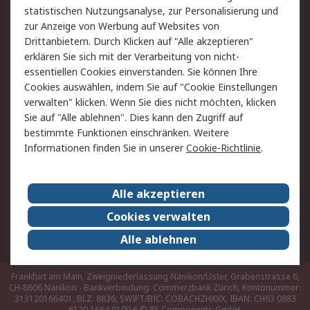
Hilfe
statistischen Nutzungsanalyse, zur Personalisierung und
zur Anzeige von Werbung auf Websites von
Drittanbietern. Durch Klicken auf "Alle akzeptieren"
Rechtliches
erklären Sie sich mit der Verarbeitung von nicht-
AGB
Datenschutz
essentiellen Cookies einverstanden. Sie können Ihre
Cookies auswählen, indem Sie auf "Cookie Einstellungen
Cookie-Richtlinie
Zahlungsbedingungen
verwalten" klicken. Wenn Sie dies nicht möchten, klicken
Copyright/Impressum
Sie auf "Alle ablehnen". Dies kann den Zugriff auf
bestimmte Funktionen einschränken. Weitere
Über RS
Informationen finden Sie in unserer
Cookie-Richtlinie
.
Unternehmen
RS weltweit
Karriere bei RS
Nachhaltigkeit
Alle akzeptieren
Qualität/Umwelt/Zertifikate
Presse-Center
Cookies verwalten
Event-Center
Alle ablehnen
Frankfurt am Main, Zweigniederlassung Nänikon/Uster, Grabenstrasse 6,
CH-8606 Nänikon - Bankverbindung: Commerzbank Zürich, Kontonummer:
313120166401, BLZ: 8836, SWIFT/BIC: COBACHZHXXX, IBAN: CH63 0883
6120 1664 0100 6
© RS Components GmbH,