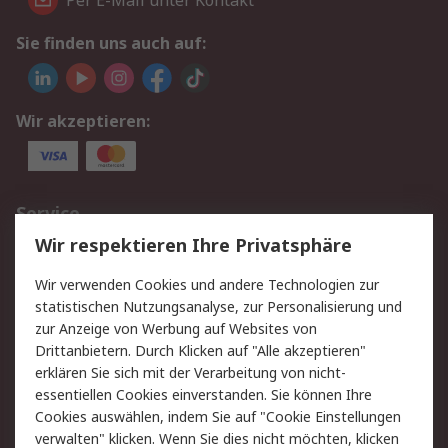
Per E-Mail unter Kontakt
Sie finden uns auch auf:
Wir akzeptieren:
Service
Wir respektieren Ihre Privatsphäre
Value Added Services
Lieferlösungen
Rücksendungen
Kontakt
Wir verwenden Cookies und andere Technologien zur
Hilfe
statistischen Nutzungsanalyse, zur Personalisierung und
zur Anzeige von Werbung auf Websites von
Drittanbietern. Durch Klicken auf "Alle akzeptieren"
Rechtliches
erklären Sie sich mit der Verarbeitung von nicht-
AGB
Datenschutz
essentiellen Cookies einverstanden. Sie können Ihre
Cookies auswählen, indem Sie auf "Cookie Einstellungen
Cookie-Richtlinie
Zahlungsbedingungen
verwalten" klicken. Wenn Sie dies nicht möchten, klicken