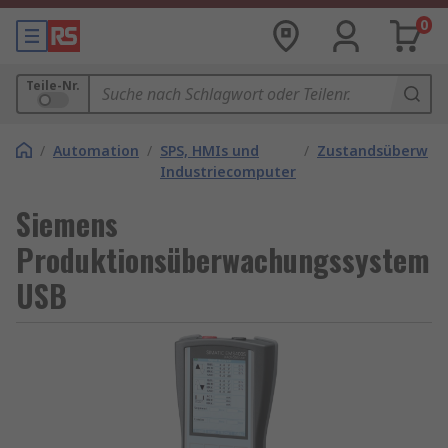
0
Teile-Nr.
/
Automation
/
SPS, HMIs und
/
Zustandsüberwac
Industriecomputer
Siemens
Produktionsüberwachungssystem
USB