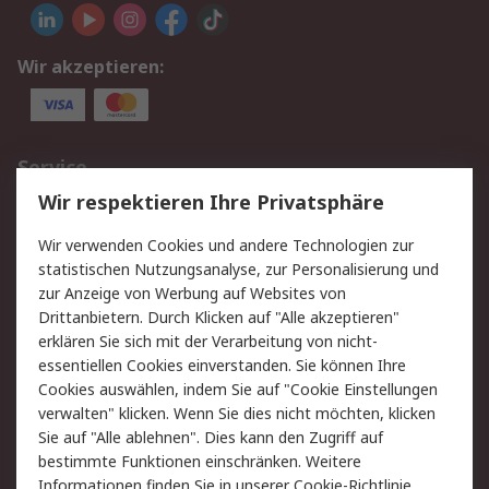
Wir akzeptieren:
Service
Wir respektieren Ihre Privatsphäre
Value Added Services
Lieferlösungen
Rücksendungen
Kontakt
Wir verwenden Cookies und andere Technologien zur
Hilfe
statistischen Nutzungsanalyse, zur Personalisierung und
zur Anzeige von Werbung auf Websites von
Drittanbietern. Durch Klicken auf "Alle akzeptieren"
Rechtliches
erklären Sie sich mit der Verarbeitung von nicht-
AGB
Datenschutz
essentiellen Cookies einverstanden. Sie können Ihre
Cookies auswählen, indem Sie auf "Cookie Einstellungen
Cookie-Richtlinie
Zahlungsbedingungen
verwalten" klicken. Wenn Sie dies nicht möchten, klicken
Copyright/Impressum
Sie auf "Alle ablehnen". Dies kann den Zugriff auf
bestimmte Funktionen einschränken. Weitere
Über RS
Informationen finden Sie in unserer
Cookie-Richtlinie
.