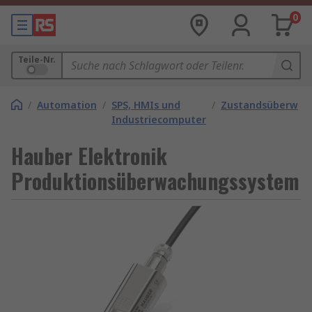
0
Teile-Nr.
/
Automation
/
SPS, HMIs und
/
Zustandsüberwac
Industriecomputer
Hauber Elektronik
Produktionsüberwachungssystem