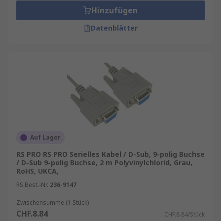
Obwohl serielle Kabel in einigen Bereichen
Hinzufügen
durch Ethernet, drahtlose und
USB-
Steckverbindertechnologien
ersetzt wurden,
Datenblätter
werden sie in einigen Anwendungen weiterhin
verwendet. Die Kabelkomponenten werden für
den Anschluss von Computern an Drucker, SPS an
HMIs, Eingangs- und Ausgangsmodule und sogar
Motorantriebe verwendet. Mithilfe von Adaptern
ist es weiterhin möglich, dass Geräte mit alten
und neuen Standards miteinander
kommunizieren.
Auf Lager
Zu den Branchenbeispielen zählen industrielle
Automatisierungssysteme, wissenschaftliche
RS PRO RS PRO Serielles Kabel / D-Sub, 9-polig Buchse
/ D-Sub 9-polig Buchse, 2 m Polyvinylchlorid, Grau,
Instrumente, Point-of-Sale-Technologien,
RoHS, UKCA,
Konsumgüter und industrielle Leiterplatten.
RS Best.-Nr.
236-9147
Arten von Nullmodemkabel
Zwischensumme (1 Stück)
CHF.8.84
CHF.8.84/Stück