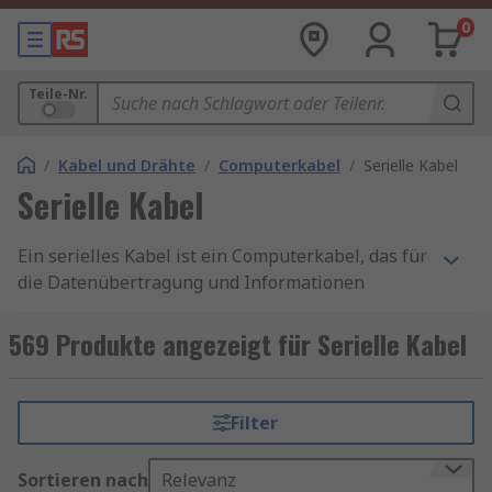
0
Teile-Nr.
/
Kabel und Drähte
/
Computerkabel
/
Serielle Kabel
Serielle Kabel
Ein serielles Kabel ist ein Computerkabel, das für
die Datenübertragung und Informationen
zwischen Computern verwendet wird. Die Kabel
erreichen dies über serielle
569 Produkte angezeigt für Serielle Kabel
Kommunikationsprotokolle (Daten werden
bitweise gesendet). Konfektionierte Seriell-Kabel
verwenden meistens die RS-232-
Filter
Schnittstellenspezifikationen (empfohlener
Standard 232).
Sortieren nach
Relevanz