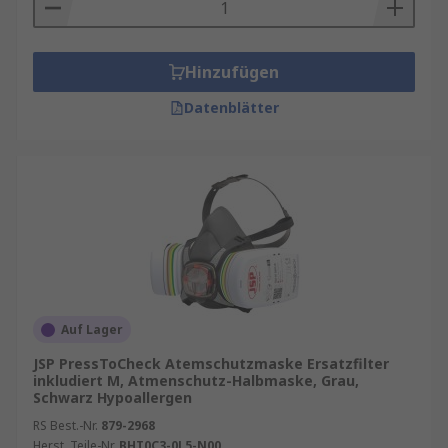
Hinzufügen
Datenblätter
Auf Lager
JSP PressToCheck Atemschutzmaske Ersatzfilter
inkludiert M, Atmenschutz-Halbmaske, Grau,
Schwarz Hypoallergen
RS Best.-Nr.
879-2968
Herst. Teile-Nr.
BHT0C3-0L5-N00