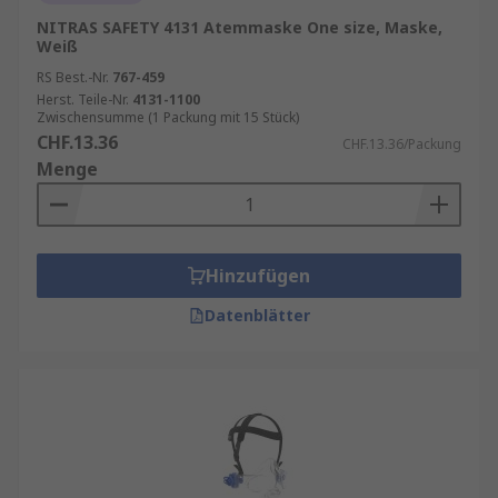
Augenschutz
NITRAS SAFETY 4131 Atemmaske One size, Maske,
Beständig gegen Beschlag, Kratzer, Säuren,
Weiß
Feuchtigkeit
RS Best.-Nr.
767-459
Herst. Teile-Nr.
4131-1100
Verschiedene Ventilverbindungstypen
Zwischensumme (1 Packung mit 15 Stück)
CHF.13.36
CHF.13.36/Packung
Wo liegt der Unterschied zwischen Halb-
Menge
und Vollmaske?
Halbmasken
decken nur Nase und Mund
ab und sind kostengünstiger, während
Hinzufügen
Vollmasken das gesamte Gesicht bedecken
Datenblätter
und teurer sind.
Obwohl beide Masken dieselbe
Filterqualität haben können, bietet eine
Vollmaske
den Vorteil, dass sie um das
gesamte Gesicht herum anliegt und so eine
sicherere Abdichtung bietet.