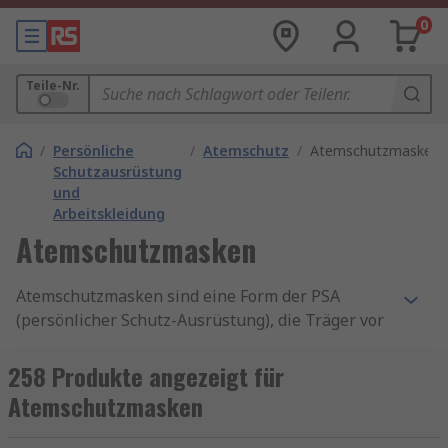
0
Teile-Nr.
/
Persönliche
/
Atemschutz
/
Atemschutzmasken
Schutzausrüstung
und
Arbeitskleidung
Atemschutzmasken
Atemschutzmasken sind eine Form der PSA
(persönlicher Schutz-Ausrüstung), die Träger vor
dem Einatmen schädlicher Partikel, Gase und
Dämpfe schützt, die sich in der Luft befinden. Die
258 Produkte angezeigt für
Atemschutz-Maske ermöglicht es den
Atemschutzmasken
Mitarbeitern, Aufgaben sicher in einer
Umgebung auszuführen, die ansonsten zu