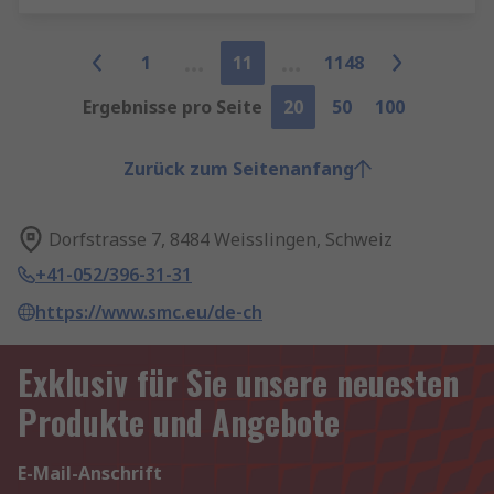
1
11
1148
Ergebnisse pro Seite
20
50
100
Zurück zum Seitenanfang
Dorfstrasse 7, 8484 Weisslingen, Schweiz
+41-052/396-31-31
https://www.smc.eu/de-ch
Exklusiv für Sie unsere neuesten
Produkte und Angebote
E-Mail-Anschrift