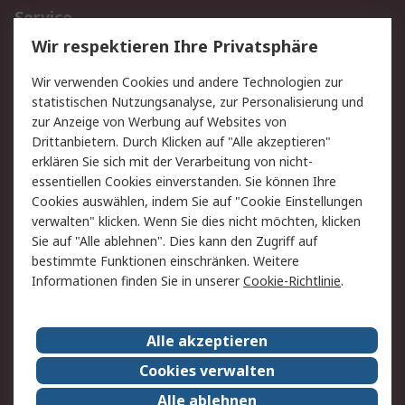
Service
Wir respektieren Ihre Privatsphäre
Value Added Services
Lieferlösungen
Rücksendungen
Kontakt
Wir verwenden Cookies und andere Technologien zur
Hilfe
statistischen Nutzungsanalyse, zur Personalisierung und
zur Anzeige von Werbung auf Websites von
Drittanbietern. Durch Klicken auf "Alle akzeptieren"
Rechtliches
erklären Sie sich mit der Verarbeitung von nicht-
AGB
Datenschutz
essentiellen Cookies einverstanden. Sie können Ihre
Cookies auswählen, indem Sie auf "Cookie Einstellungen
Cookie-Richtlinie
Zahlungsbedingungen
verwalten" klicken. Wenn Sie dies nicht möchten, klicken
Copyright/Impressum
Sie auf "Alle ablehnen". Dies kann den Zugriff auf
bestimmte Funktionen einschränken. Weitere
Über RS
Informationen finden Sie in unserer
Cookie-Richtlinie
.
Unternehmen
RS weltweit
Karriere bei RS
Nachhaltigkeit
Alle akzeptieren
Qualität/Umwelt/Zertifikate
Presse-Center
Cookies verwalten
Event-Center
Alle ablehnen