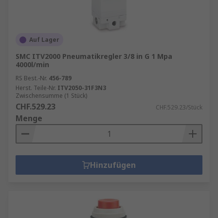
Auf Lager
SMC ITV2000 Pneumatikregler 3/8 in G 1 Mpa
4000l/min
RS Best.-Nr.
456-789
Herst. Teile-Nr.
ITV2050-31F3N3
Zwischensumme (1 Stück)
CHF.529.23
CHF.529.23/Stück
Menge
Hinzufügen