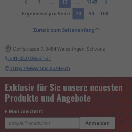
1
12
1149
Ergebnisse pro Seite
20
50
100
Zurück zum Seitenanfang
Dorfstrasse 7, 8484 Weisslingen, Schweiz
+41-052/396-31-31
https://www.smc.eu/de-ch
Exklusiv für Sie unsere neuesten
Produkte und Angebote
E-Mail-Anschrift
Anmelden