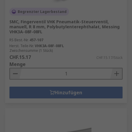
Begrenzter Lagerbestand
SMC, Fingerventil VHK Pneumatik-Steuerventil,
manuell, R 8 mm, Polybutylenterephthalat, Messing
VHK3A-08F-08FL
RS Best.-Nr.
457-107
Herst. Teile-Nr.
VHK3A-08F-08FL
Zwischensumme (1 Stück)
CHF.15.17
CHF.15.17/Stück
Menge
Hinzufügen