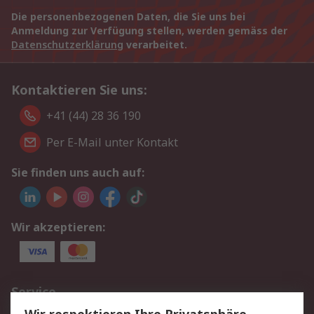
Die personenbezogenen Daten, die Sie uns bei
Anmeldung zur Verfügung stellen, werden gemäss der
Datenschutzerklärung
verarbeitet.
Kontaktieren Sie uns:
+41 (44) 28 36 190
Per E-Mail unter Kontakt
Sie finden uns auch auf:
Wir akzeptieren:
Service