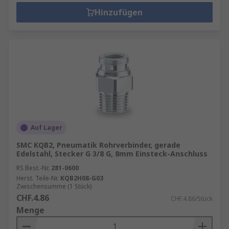
Hinzufügen
Auf Lager
SMC KQB2, Pneumatik Rohrverbinder, gerade
Edelstahl, Stecker G 3/8 G, 8mm Einsteck-Anschluss
RS Best.-Nr.
281-0600
Herst. Teile-Nr.
KQB2H08-G03
Zwischensumme (1 Stück)
CHF.4.86
CHF.4.86/Stück
Menge