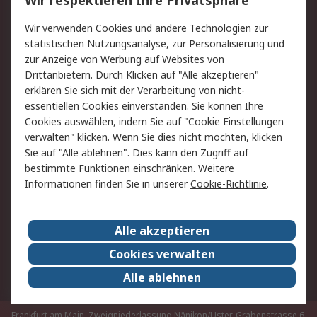
Wir respektieren Ihre Privatsphäre
Value Added Services
Lieferlösungen
Rücksendungen
Kontakt
Wir verwenden Cookies und andere Technologien zur
Hilfe
statistischen Nutzungsanalyse, zur Personalisierung und
zur Anzeige von Werbung auf Websites von
Drittanbietern. Durch Klicken auf "Alle akzeptieren"
Rechtliches
erklären Sie sich mit der Verarbeitung von nicht-
AGB
Datenschutz
essentiellen Cookies einverstanden. Sie können Ihre
Cookies auswählen, indem Sie auf "Cookie Einstellungen
Cookie-Richtlinie
Zahlungsbedingungen
verwalten" klicken. Wenn Sie dies nicht möchten, klicken
Copyright/Impressum
Sie auf "Alle ablehnen". Dies kann den Zugriff auf
bestimmte Funktionen einschränken. Weitere
Über RS
Informationen finden Sie in unserer
Cookie-Richtlinie
.
Unternehmen
RS weltweit
Karriere bei RS
Nachhaltigkeit
Alle akzeptieren
Qualität/Umwelt/Zertifikate
Presse-Center
Cookies verwalten
Event-Center
Alle ablehnen
Frankfurt am Main, Zweigniederlassung Nänikon/Uster, Grabenstrasse 6,