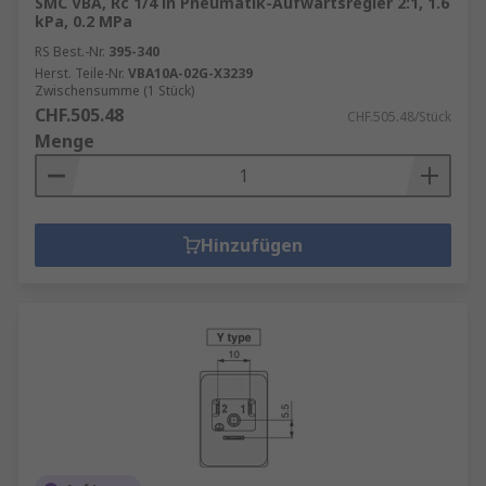
SMC VBA, Rc 1/4 in Pneumatik-Aufwärtsregler 2:1, 1.6
kPa, 0.2 MPa
RS Best.-Nr.
395-340
Herst. Teile-Nr.
VBA10A-02G-X3239
Zwischensumme (1 Stück)
CHF.505.48
CHF.505.48/Stück
Menge
Hinzufügen