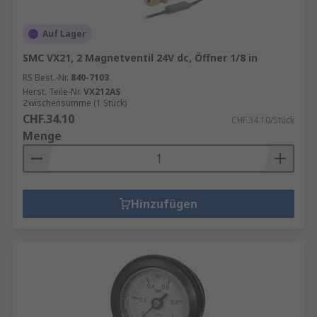
Auf Lager
SMC VX21, 2 Magnetventil 24V dc, Öffner 1/8 in
RS Best.-Nr.
840-7103
Herst. Teile-Nr.
VX212AS
Zwischensumme (1 Stück)
CHF.34.10
CHF.34.10/Stück
Menge
Hinzufügen