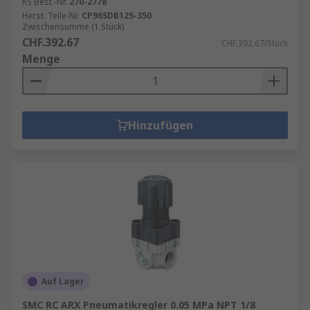
RS Best.-Nr.
270-2778
Herst. Teile-Nr.
CP96SDB125-350
Zwischensumme (1 Stück)
CHF.392.67
CHF.392.67/Stück
Menge
Hinzufügen
Auf Lager
SMC RC ARX Pneumatikregler 0.05 MPa NPT 1/8