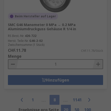
Beim Hersteller auf Lager
SMC G46 Manometer 0 MPa → 0.2 MPa
Aluminiumdruckguss Gehäuse R 1/4 in
RS Best.-Nr.
426-722
Herst. Teile-Nr.
G46-2-02
Zwischensumme (1 Stück)
CHF.11.78
CHF.11.78/Stück
Menge
Hinzufügen
1
8
1141
Ergebnisse pro Seite
20
50
100