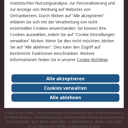
Hilfe
statistischen Nutzungsanalyse, zur Personalisierung und
zur Anzeige von Werbung auf Websites von
Drittanbietern. Durch Klicken auf "Alle akzeptieren"
Rechtliches
erklären Sie sich mit der Verarbeitung von nicht-
AGB
Datenschutz
essentiellen Cookies einverstanden. Sie können Ihre
Cookies auswählen, indem Sie auf "Cookie Einstellungen
Cookie-Richtlinie
Zahlungsbedingungen
verwalten" klicken. Wenn Sie dies nicht möchten, klicken
Copyright/Impressum
Sie auf "Alle ablehnen". Dies kann den Zugriff auf
bestimmte Funktionen einschränken. Weitere
Über RS
Informationen finden Sie in unserer
Cookie-Richtlinie
.
Unternehmen
RS weltweit
Karriere bei RS
Nachhaltigkeit
Alle akzeptieren
Qualität/Umwelt/Zertifikate
Presse-Center
Cookies verwalten
Event-Center
Alle ablehnen
Frankfurt am Main, Zweigniederlassung Nänikon/Uster, Grabenstrasse 6,
CH-8606 Nänikon - Bankverbindung: Commerzbank Zürich, Kontonummer:
313120166401, BLZ: 8836, SWIFT/BIC: COBACHZHXXX, IBAN: CH63 0883
6120 1664 0100 6
© RS Components GmbH,