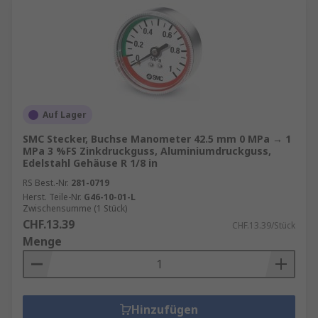
Auf Lager
SMC Stecker, Buchse Manometer 42.5 mm 0 MPa → 1
MPa 3 %FS Zinkdruckguss, Aluminiumdruckguss,
Edelstahl Gehäuse R 1/8 in
RS Best.-Nr.
281-0719
Herst. Teile-Nr.
G46-10-01-L
Zwischensumme (1 Stück)
CHF.13.39
CHF.13.39/Stück
Menge
Hinzufügen