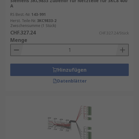
Siemens 3KC9833 Zubehör für Netzteile für 3KC8 400
A
RS Best.-Nr.
143-991
Herst. Teile-Nr.
3KC9833-2
Zwischensumme (1 Stück)
CHF.327.24
CHF.327.24/Stück
Menge
Hinzufügen
Datenblätter