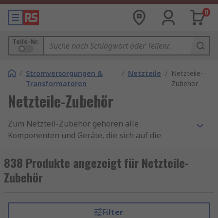
0
Teile-Nr.
/
Stromversorgungen &
/
Netzteile
/
Netzteile-
Transformatoren
Zubehör
Netzteile-Zubehör
Zum Netzteil-Zubehör gehören alle
Komponenten und Geräte, die sich auf die
Systeme zur Bereitstellung elektrischer Energie
für eine bestimmte Last beziehen. Dazu gehören
838 Produkte angezeigt für Netzteile-
Steckersätze, Diodenmodule und Batteriemodule.
Zubehör
Netzteil-Zubehör ist in der Regel erforderlich,
um beschädigte Teile des Netzteils zu ersetzen
oder um ein neues zu erstellen.
Filter