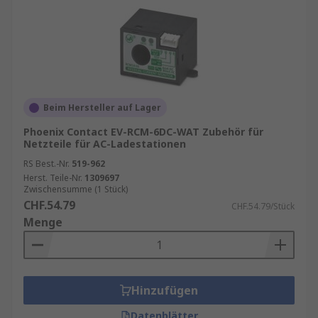
Beim Hersteller auf Lager
Phoenix Contact EV-RCM-6DC-WAT Zubehör für
Netzteile für AC-Ladestationen
RS Best.-Nr.
519-962
Herst. Teile-Nr.
1309697
Zwischensumme (1 Stück)
CHF.54.79
CHF.54.79/Stück
Menge
Hinzufügen
Datenblätter