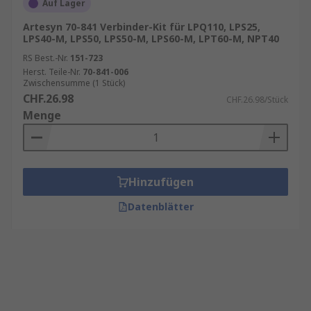
Auf Lager
Artesyn 70-841 Verbinder-Kit für LPQ110, LPS25,
LPS40-M, LPS50, LPS50-M, LPS60-M, LPT60-M, NPT40
RS Best.-Nr.
151-723
Herst. Teile-Nr.
70-841-006
Zwischensumme (1 Stück)
CHF.26.98
CHF.26.98/Stück
Menge
Hinzufügen
Datenblätter