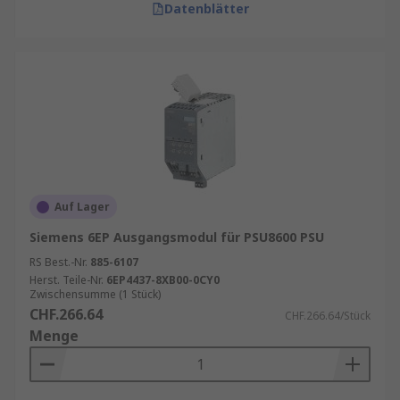
Datenblätter
Auf Lager
Siemens 6EP Ausgangsmodul für PSU8600 PSU
RS Best.-Nr.
885-6107
Herst. Teile-Nr.
6EP4437-8XB00-0CY0
Zwischensumme (1 Stück)
CHF.266.64
CHF.266.64/Stück
Menge